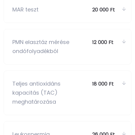
MAR teszt
20 000 Ft
PMN elasztáz mérése
12 000 Ft
ondófolyadékból
Teljes antioxidáns
18 000 Ft
kapacitás (TAC)
meghatározása
Leukospermia
26 000 Ft