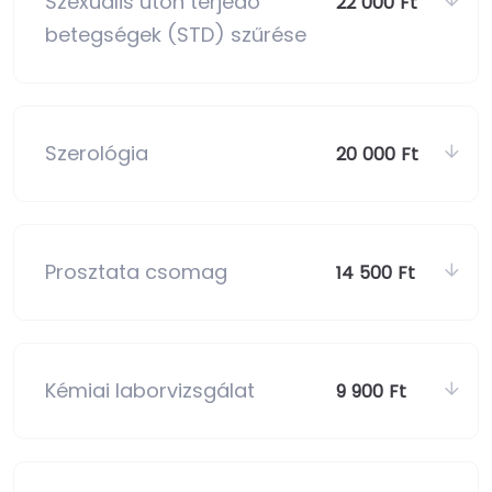
Szexuális úton terjedő
22 000 Ft
betegségek (STD) szűrése
Szerológia
20 000 Ft
Prosztata csomag
14 500 Ft
Kémiai laborvizsgálat
9 900 Ft