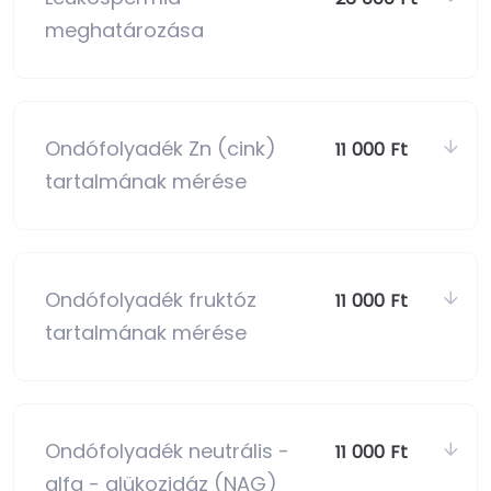
meghatározása
Ondófolyadék Zn (cink)
11 000 Ft
tartalmának mérése
Ondófolyadék fruktóz
11 000 Ft
tartalmának mérése
Ondófolyadék neutrális -
11 000 Ft
alfa - glükozidáz (NAG)