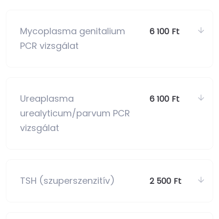
Mycoplasma genitalium
6 100 Ft
PCR vizsgálat
Ureaplasma
6 100 Ft
urealyticum/parvum PCR
vizsgálat
TSH (szuperszenzitív)
2 500 Ft