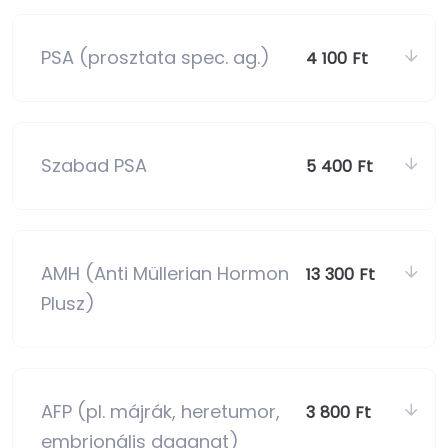
PSA (prosztata spec. ag.)
4 100 Ft
Szabad PSA
5 400 Ft
AMH (Anti Müllerian Hormon
13 300 Ft
Plusz)
AFP (pl. májrák, heretumor,
3 800 Ft
embrionális daganat)