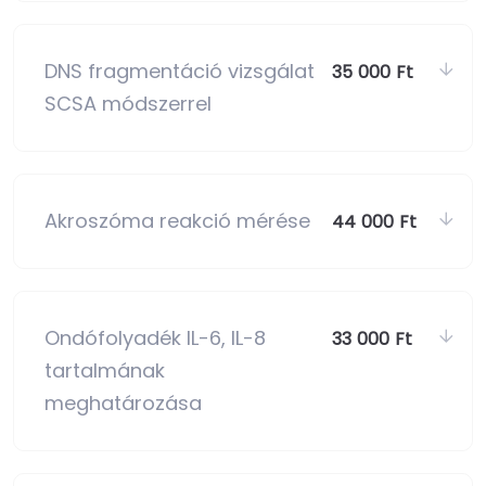
DNS fragmentáció vizsgálat
35 000 Ft
SCSA módszerrel
Akroszóma reakció mérése
44 000 Ft
Ondófolyadék IL-6, IL-8
33 000 Ft
tartalmának
meghatározása