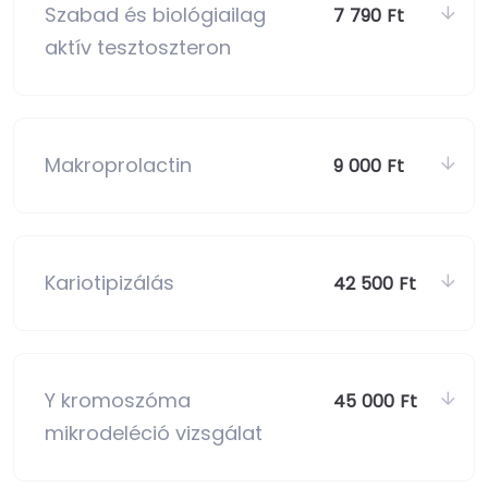
Szabad és biológiailag
7 790 Ft
aktív tesztoszteron
Makroprolactin
9 000 Ft
Kariotipizálás
42 500 Ft
Y kromoszóma
45 000 Ft
mikrodeléció vizsgálat