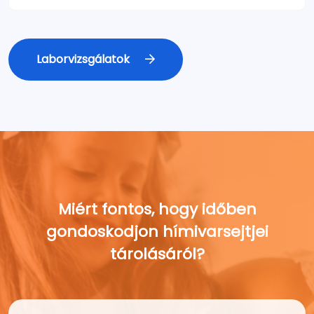
Laborvizsgálatok
Miért fontos, hogy időben
gondoskodjon hímivarsejtjei
tárolásáról?