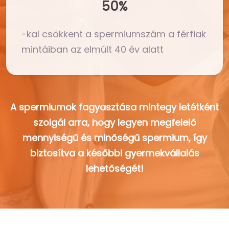
50%
-kal csökkent a spermiumszám a férfiak
mintáiban az elmúlt 40 év alatt
A spermiumok fagyasztása mintegy letétként
szolgál arra, hogy legyen megfelelő
mennyiségű és minőségű spermium, így
biztosítva a későbbi gyermekvállalás
lehetőségét!