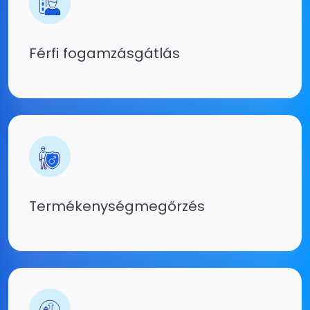
Férfi fogamzásgátlás
Termékenység­megőrzés