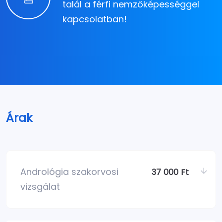
talál a férfi nemzőképességgel
kapcsolatban!
Árak
Andrológia szakorvosi
37 000 Ft
vizsgálat