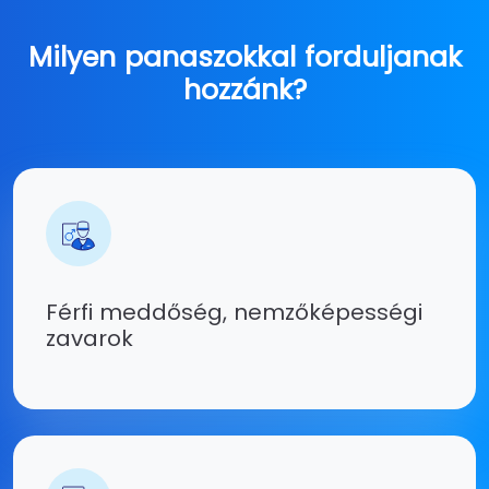
Milyen panaszokkal forduljanak
hozzánk?
Férfi meddőség, nemzőképességi
zavarok