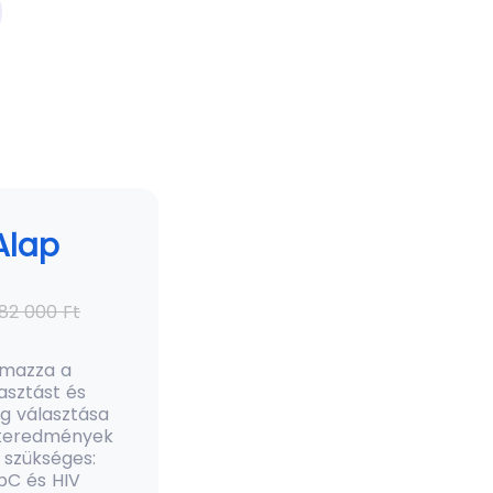
Alap
282 000 Ft
lmazza a
asztást és
g választása
leteredmények
 szükséges:
pC és HIV