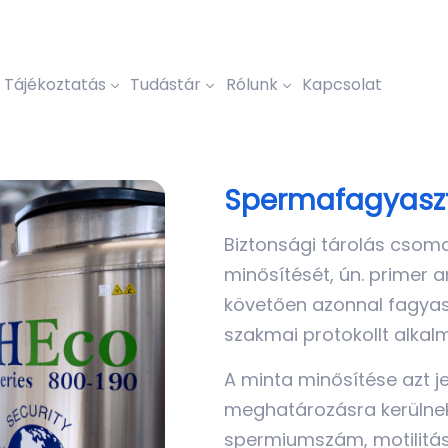
Tájékoztatás
Tudástár
Rólunk
Kapcsolat
Spermafagyasz
Biztonsági tárolás csom
minősítését, ún. primer a
követően azonnal fagyasz
szakmai protokollt alkal
A minta minősítése azt je
meghatározásra kerülnek
spermiumszám, motilitás