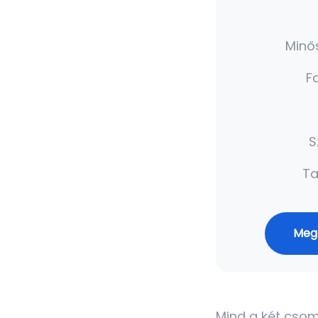
Minős
F
S
T
Meg
Mind a két csom