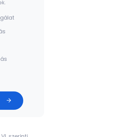
k.
sgálat
ás
ás
s
. szerinti