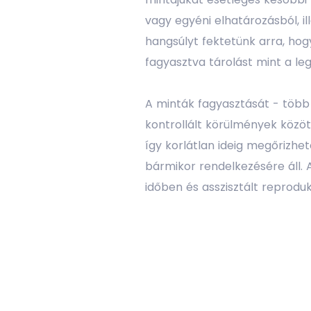
vagy egyéni elhatározásból, i
hangsúlyt fektetünk arra, hog
fagyasztva tárolást mint a 
A minták fagyasztását - töb
kontrollált körülmények közöt
így korlátlan ideig megőrizhe
bármikor rendelkezésére áll. 
időben és asszisztált reprodu