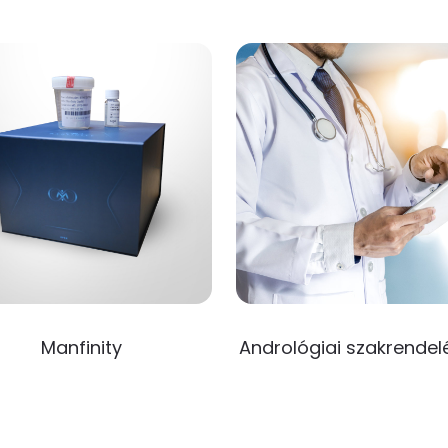
Manfinity
Andrológiai szakrendel