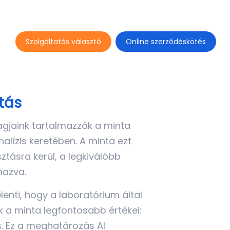
Szolgáltatás választó
Online szerződéskötés
tás
agjaink tartalmazzák a minta
nalízis keretében. A minta ezt
tásra kerül, a legkiválóbb
mazva.
lenti, hogy a laboratórium által
 a minta legfontosabb értékei:
. Ez a meghatározás AI