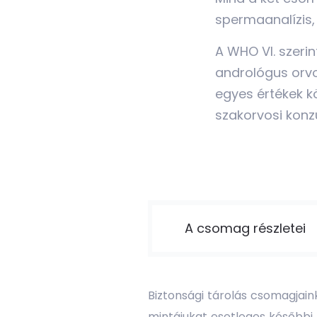
spermaanalízis,
A WHO VI. szerin
andrológus orvo
egyes értékek k
szakorvosi konzu
A csomag részletei
Biztonsági tárolás csomagjaink
mintájukat esetleges későbbi f