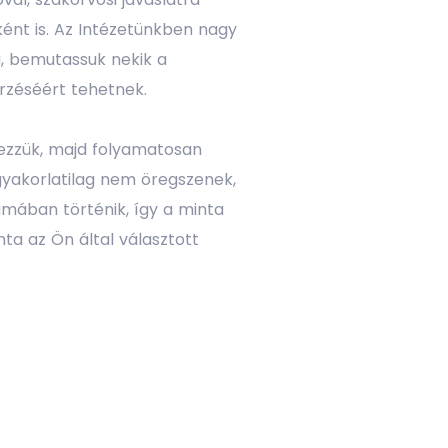
ént is. Az Intézetünkben nagy
a, bemutassuk nekik a
rzéséért tehetnek.
ezzük, majd folyamatosan
gyakorlatilag nem öregszenek,
iumában történik, így a minta
ta az Ön által választott