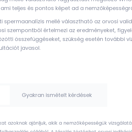
 ami teljes és pontos képet ad a nemzőképességrő
ti spermaanalízis mellé választható az orvosi valid
si szempontból értelmezi az eredményeket, figye
özötti összefüggéseket, szükség esetén további vi
ltációt javasol.
Gyakran ismételt kérdések
at azoknak ajánljuk, akik a nemzőképességük vizsgálatán 
elhasználás céljából. A tárolás történhet orvosi indikáció