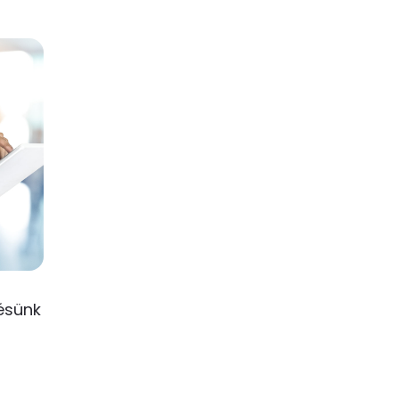
ésünk