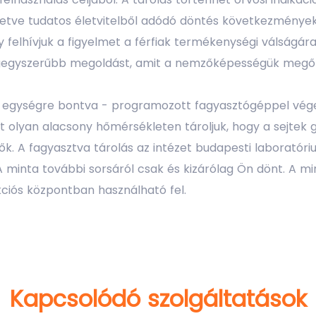
lletve tudatos életvitelből adódó döntés következmények
y felhívjuk a figyelmet a férfiak termékenységi válságár
legegyszerűbb megoldást, amit a nemzőképességük megő
b egységre bontva - programozott fagyasztógéppel vég
t olyan alacsony hőmérsékleten tároljuk, hogy a sejtek 
tők. A fagyasztva tárolás az intézet budapesti laboratór
A minta további sorsáról csak és kizárólag Ön dönt. A min
kciós központban használható fel.
Kapcsolódó szolgáltatások