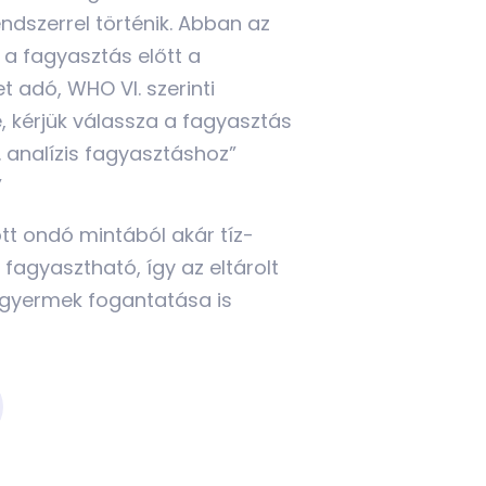
dszerrel történik. Abban az
a fagyasztás előtt a
 adó, WHO VI. szerinti
, kérjük válassza a fagyasztás
 analízis fagyasztáshoz”
”
t ondó mintából akár tíz-
 fagyasztható, így az eltárolt
b gyermek fogantatása is