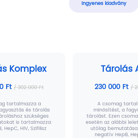
Ingyenes kiadvány
ás Komplex
Tárolás 
0 Ft
230 000 Ft
/ 302 000 Ft
/ 
g tartalmazza a
A csomag tarta
fagyasztás és tárolás
minősítést, a fagy
tároláshoz szükséges
tárolást. Ezen csoma
atokat is tartalmazza:
esetén az alábbi le
 HepC, HIV, Szifilisz
utólag bemutatása
negatív HepB, He