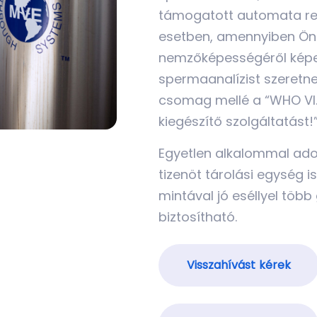
támogatott automata ren
esetben, amennyiben Ön 
nemzőképességéről képet
spermaanalízist szeretne
csomag mellé a “WHO VI.
kiegészítő szolgáltatást!
Egyetlen alkalommal adot
tizenöt tárolási egység is
mintával jó eséllyel töb
biztosítható.
Visszahívást kérek