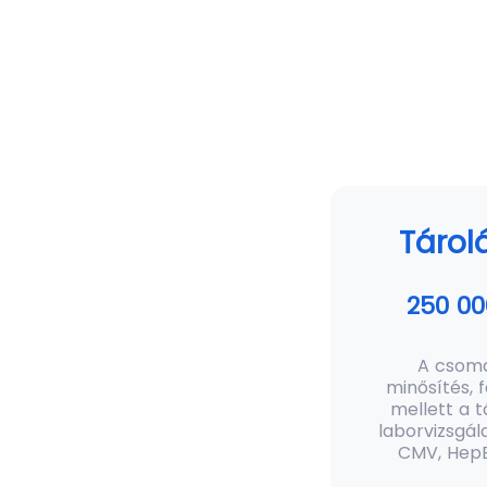
Tárol
250 00
A csoma
minősítés, 
mellett a 
laborvizsgál
CMV, HepB,