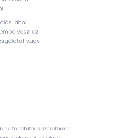
l.
álás, ahol
lembe veszi az
zsgálatot vagy
túl tároltatni is szeretnék a
val, szakorvosi javaslatra