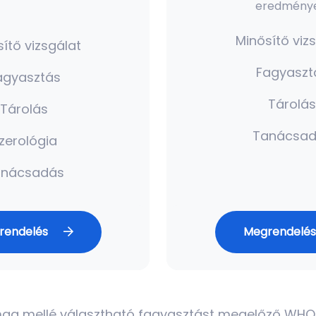
eredménye
Minősítő viz
ítő vizsgálat
Fagyaszt
agyasztás
Tárolás
Tárolás
Tanácsad
zerológia
anácsadás
rendelés
Megrendelé
ag mellé választható fagyasztást megelőző WHO VI