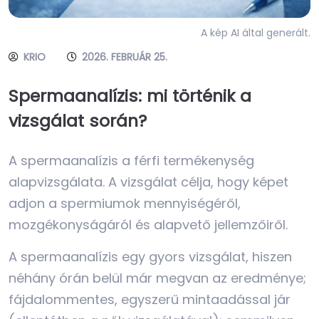
A kép AI által generált.
KRIO
2026. FEBRUÁR 25.
Spermaanalízis: mi történik a
vizsgálat során?
A spermaanalízis a férfi termékenység
alapvizsgálata. A vizsgálat célja, hogy képet
adjon a spermiumok mennyiségéről,
mozgékonyságáról és alapvető jellemzőiről.
A spermaanalízis egy gyors vizsgálat, hiszen
néhány órán belül már megvan az eredménye;
fájdalommentes, egyszerű mintaadással jár