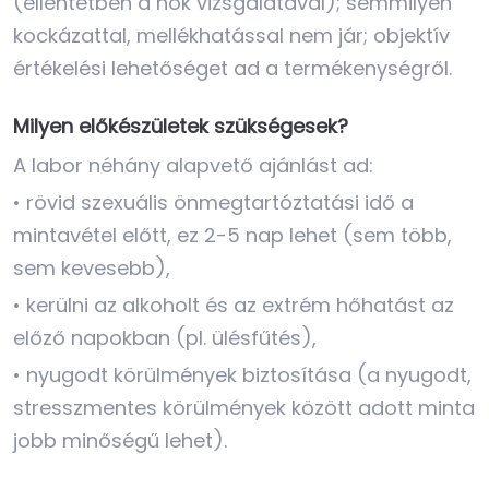
(ellentétben a nők vizsgálatával); semmilyen
kockázattal, mellékhatással nem jár; objektív
értékelési lehetőséget ad a termékenységről.
Milyen előkészületek szükségesek?
A labor néhány alapvető ajánlást ad:
• rövid szexuális önmegtartóztatási idő a
mintavétel előtt, ez 2-5 nap lehet (sem több,
sem kevesebb),
• kerülni az alkoholt és az extrém hőhatást az
előző napokban (pl. ülésfűtés),
• nyugodt körülmények biztosítása (a nyugodt,
stresszmentes körülmények között adott minta
jobb minőségű lehet).