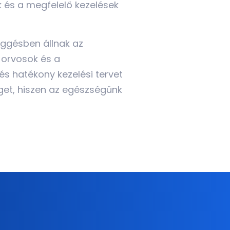
k és a megfelelő kezelések
üggésben állnak az
 orvosok és a
és hatékony kezelési tervet
séget, hiszen az egészségünk