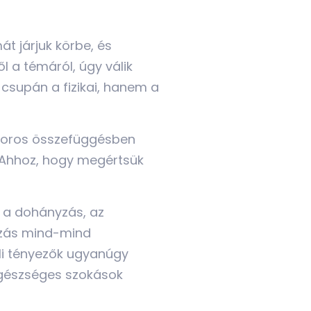
t járjuk körbe, és
l a témáról, úgy válik
csupán a fizikai, hanem a
szoros összefüggésben
. Ahhoz, hogy megértsük
, a dohányzás, az
ozás mind-mind
li tényezők ugyanúgy
egészséges szokások