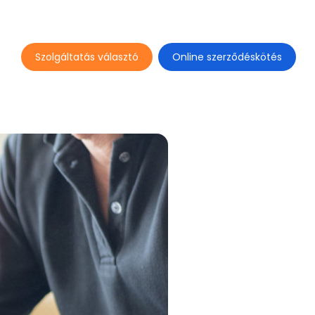
Szolgáltatás választó
Online szerződéskötés