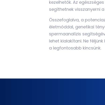
kezelhetők. Az egészséges 
segíthetnek visszanyerni a
Összefoglalva, a potencia
életmóddal, genetikai tény
spermaanalízis segítségéve
lehet kialakítani. Ne féljü
a legfontosabb kincsünk.