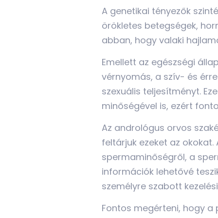
A genetikai tényezők szin
örökletes betegségek, hor
abban, hogy valaki hajlam
Emellett az egészségi áll
vérnyomás, a szív- és érr
szexuális teljesítményt. 
minőségével is, ezért font
Az andrológus orvos szaké
feltárjuk ezeket az okokat
spermaminőségről, a sper
információk lehetővé teszi
személyre szabott kezelési
Fontos megérteni, hogy a p