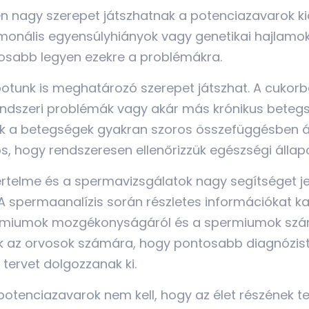
tén nagy szerepet játszhatnak a potenciazavarok k
monális egyensúlyhiányok vagy genetikai hajlamo
osabb legyen ezekre a problémákra.
apotunk is meghatározó szerepet játszhat. A cuko
endszeri problémák vagy akár más krónikus betegs
Ezek a betegségek gyakran szoros összefüggésben 
os, hogy rendszeresen ellenőrizzük egészségi állap
rtelme és a spermavizsgálatok nagy segítséget j
. A spermaanalízis során részletes információkat 
miumok mozgékonyságáról és a spermiumok számá
k az orvosok számára, hogy pontosabb diagnózist á
 tervet dolgozzanak ki.
otenciazavarok nem kell, hogy az élet részének te