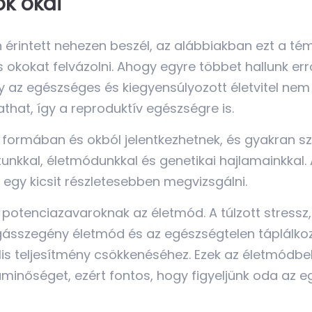
k okai
érintett nehezen beszél, az alábbiakban ezt a témá
okokat felvázolni. Ahogy egyre többet hallunk errő
 az egészséges és kiegyensúlyozott életvitel nem 
that, így a reproduktív egészségre is.
 formában és okból jelentkezhetnek, és gyakran 
tunkkal, életmódunkkal és genetikai hajlamainkkal
egy kicsit részletesebben megvizsgálni.
 potenciazavaroknak az életmód. A túlzott stressz
gásszegény életmód és az egészségtelen táplálk
lis teljesítmény csökkenéséhez. Ezek az életmódbe
minőséget, ezért fontos, hogy figyeljünk oda az 