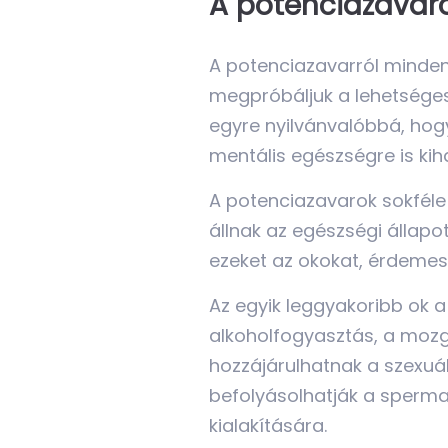
A potenciazavaro
A potenciazavarról minden 
megpróbáljuk a lehetséges 
egyre nyilvánvalóbbá, hogy
mentális egészségre is kiha
A potenciazavarok sokféle
állnak az egészségi állapo
ezeket az okokat, érdemes 
Az egyik leggyakoribb ok a
alkoholfogyasztás, a moz
hozzájárulhatnak a szexuá
befolyásolhatják a sperma
kialakítására.