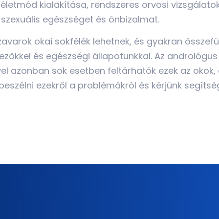
életmód kialakítása, rendszeres orvosi vizsgálato
 szexuális egészséget és önbizalmat.
zavarok okai sokfélék lehetnek, és gyakran összef
ezőkkel és egészségi állapotunkkal. Az andrológus
l azonban sok esetben feltárhatók ezek az okok, 
nk beszélni ezekről a problémákról és kérjünk segít