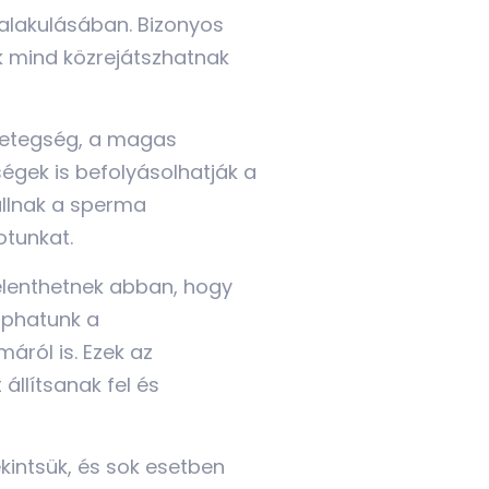
ialakulásában. Bizonyos
k mind közrejátszhatnak
rbetegség, a magas
égek is befolyásolhatják a
állnak a sperma
otunkat.
elenthetnek abban, hogy
kaphatunk a
ról is. Ezek az
llítsanak fel és
kintsük, és sok esetben