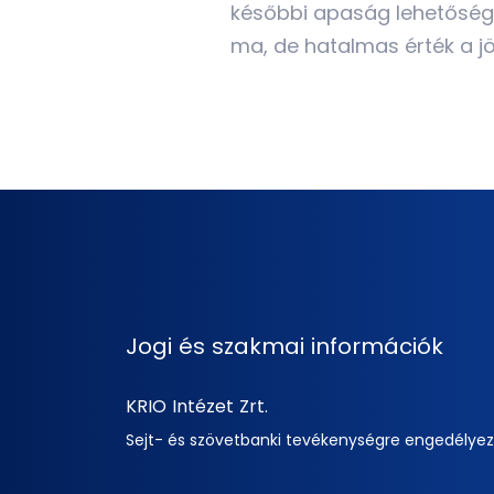
későbbi apaság lehetősége i
ma, de hatalmas érték a j
Jogi és szakmai információk
KRIO Intézet Zrt.
Sejt- és szövetbanki tevékenységre engedélye