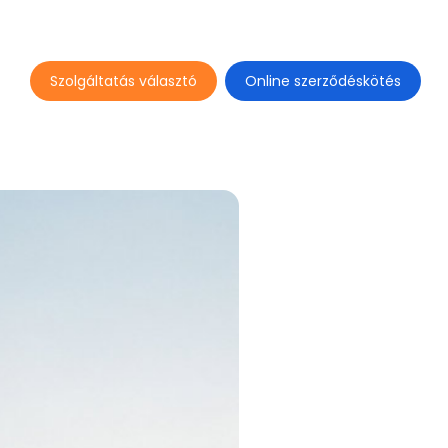
Szolgáltatás választó
Online szerződéskötés