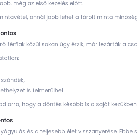
bb, még az első kezelés előtt.
mintavétel, annál jobb lehet a tárolt minta minősé
fontos
ó férfiak közül sokan úgy érzik, már lezárták a cs
tatlan:
 szándék,
thelyzet is felmerülhet.
ad arra, hogy a döntés később is a saját kezükbe
ontos
yógyulás és a teljesebb élet visszanyerése. Ebbe 