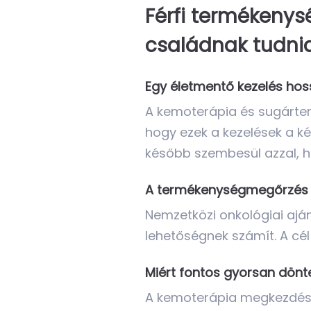
Férfi termékenys
családnak tudnia
Egy életmentő kezelés ho
A kemoterápia és sugárter
hogy ezek a kezelések a ké
később szembesül azzal, h
A termékenységmegőrzés 
Nemzetközi onkológiai ajá
lehetőségnek számít. A cél
Miért fontos gyorsan dönt
A kemoterápia megkezdése 