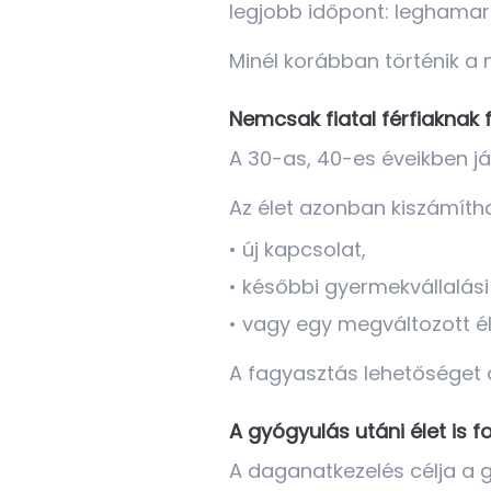
legjobb időpont: leghamara
Minél korábban történik a 
Nemcsak fiatal férfiaknak 
A 30-as, 40-es éveikben jár
Az élet azonban kiszámítha
• új kapcsolat,
• későbbi gyermekvállalási
• vagy egy megváltozott éle
A fagyasztás lehetőséget 
A gyógyulás utáni élet is f
A daganatkezelés célja a g