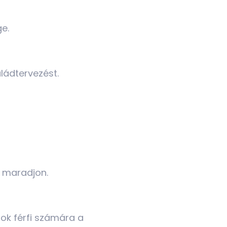
ge.
aládtervezést.
n maradjon.
sok férfi számára a