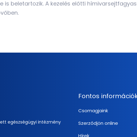
s beletartozik. A kezelés előtti hímivarsejtfagyas
övőben.
Fontos információ
Csomagjaink
zett egészségügyi intézmény
Szerződjön online
Hírek