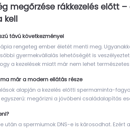
ég megőrzése rákkezelés előtt 
 kell
sszú távú következményei
ápia rengeteg ember életét menti meg. Ugyanakkor
sőbbi gyermekvállalás lehetőségét is veszélyeztethe
ogy a kezelések miatt már nem lehet természetes
ma már a modern ellátás része
nlások alapján a kezelés előtti spermaminta-fag
 egyszerű: megőrizni a jövőbeni családalapítás esé
eni?
után a spermiumok DNS-e is károsodhat. Ezért a 